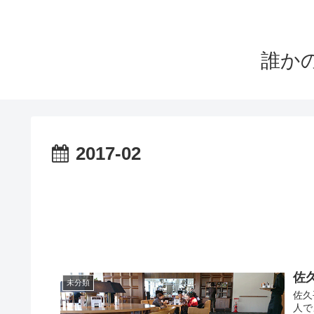
誰か
2017-02
佐
未分類
佐久
人で