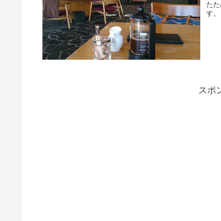
たた
す。
スポ