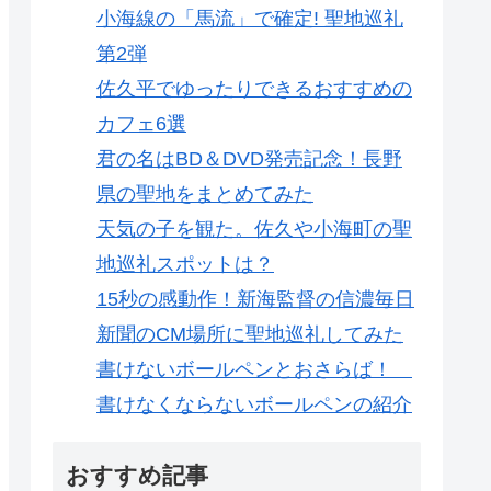
小海線の「馬流」で確定! 聖地巡礼
第2弾
佐久平でゆったりできるおすすめの
カフェ6選
君の名はBD＆DVD発売記念！長野
県の聖地をまとめてみた
天気の子を観た。佐久や小海町の聖
地巡礼スポットは？
15秒の感動作！新海監督の信濃毎日
新聞のCM場所に聖地巡礼してみた
書けないボールペンとおさらば！
書けなくならないボールペンの紹介
おすすめ記事