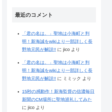
最近のコメント
「君の名は。」聖地は小海町と判
明！新海誠をwikiより一部詳しく長
野地元民が解説!!
に
jico
より
「君の名は。」聖地は小海町と判
明！新海誠をwikiより一部詳しく長
野地元民が解説!!
に
ミミック
より
15秒の感動作！新海監督の信濃毎日
新聞のCM場所に聖地巡礼してみた
に
jico
より