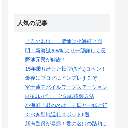
人気の記事
「君の名は。」聖地は小海町と判
明！新海誠をwikiより一部詳しく長
野地元民が解説!!
15年乗り続けた旧型(初代)コペン！
最後にブログにインプレするぞ
富士通モバイルワークステーション
H780レビューとSSD換装方法
小海町「君の名は。」展と一緒に行
くべき聖地巡礼スポット6選
新海監督が暴露！君の名はの踏切は