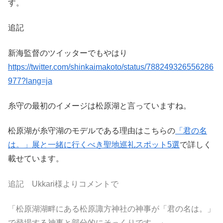
す。
追記
新海監督のツイッターでもやはり
https://twitter.com/shinkaimakoto/status/788249326556286
977?lang=ja
糸守の最初のイメージは松原湖と言っていますね。
松原湖が糸守湖のモデルである理由はこちらの
「君の名
は。」展と一緒に行くべき聖地巡礼スポット5選
で詳しく
載せています。
追記 Ukkari様よりコメントで
「松原湖湖畔にある松原諏方神社の神事が「君の名は。」
で登場する神事と部分的にそっくりです。」