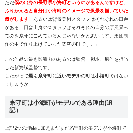
ただ
僕の出身の長野県小海町というのがあるんですけど、
ふりかえると自分は小海町のイメージで風景を描いていた
気がします。
あるいは背景美術スタッフはそれぞれの田舎
がある。田舎出身のスタッフはそれぞれの自分の原風景っ
てのを糸守にこめているんじゃないかと思います。集団制
作の中で作り上げていった架空の町です。」
この作品の最も影響力のあるのは監督、脚本、原作を担当
した新海誠監督です。
したがって
最も糸守町に近いモデルの町は小海町
ではない
でしょうか。
糸守町は小海町がモデルである理由(追
記）
上記2つの理由に加えまだまだ糸守町のモデルが小海町で