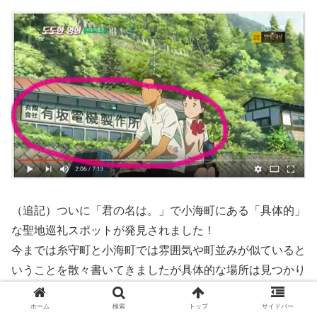
（追記）ついに「君の名は。」で小海町にある「具体的」
な聖地巡礼スポットが発見されました！
今までは糸守町と小海町では雰囲気や町並みが似ていると
いうことを散々書いてきましたが具体的な場所は見つかり
ませんでした。
ホーム
検索
トップ
サイドバー
しかし今回具体的な場所がついに発見されました。まだ私