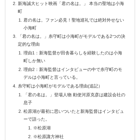
新海誠大ヒット映画「君の名は。」 本当の聖地は小海
町
君の名は。ファン必見！聖地巡礼では絶対外せない
小海町
「君の名は。」糸守町は小海町がモデルである2つの決
定的な理由
理由1：新海監督が田舎暮らしを経験したのは小海
町しか無い
理由2：新海監督はインタビューの中で糸守町のモ
デルは小海町と言っている。
糸守町は小海町がモデルである理由(追記）
「君の名は。」登場人物 勅使河原克彦は建設会社の
息子
松原湖が最初に思いついたと新海監督はインタビュ
ーで語った。
※松原湖
※松原諏方神社