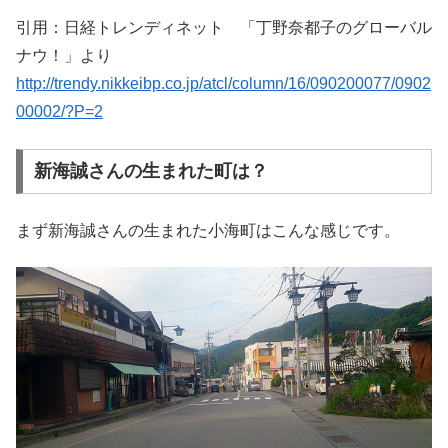
引用：日経トレンディネット 「丁野奈都子のグローバル
ナウ！」より
http://trendy.nikkeibp.co.jp/atcl/column/16/090200077/0902
00002/?P=2
新海誠さんの生まれた町は？
まず新海誠さんの生まれた小海町はこんな感じです。