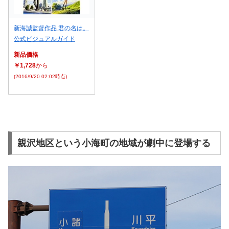
新海誠監督作品 君の名は。
公式ビジュアルガイド
新品価格
￥1,728
から
(2016/9/20 02:02時点)
親沢地区という小海町の地域が劇中に登場する