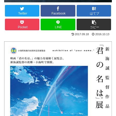
Twitter
Facebook
はてブ
Pocket
LINE
コピー
2017.09.18
2016.10.13