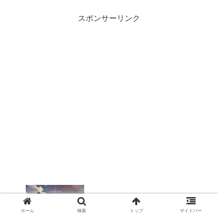
スポンサーリンク
「君の名は。」聖地は小海町と判明！新
海誠をwikiより一部詳しく長野地元民が
ホーム
検索
トップ
サイドバー
解説!!