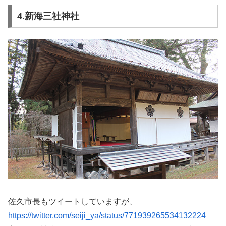
4.新海三社神社
佐久市長もツイートしていますが、
https://twitter.com/seiji_ya/status/771939265534132224