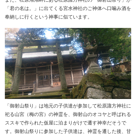
「君の名は。」に出てくる宮水神社のご神体へ口噛み酒を
奉納しに行くという神事に似ています。
「御射山祭り」は地元の子供達が参加して松原諏方神社に
祀る山宮（梅の宮）の神霊を、御射山のオコヤと呼ばれる
ススキで作られた仮屋に泊まりがけで遷す神幸だそうで
す。御射山祭りに参加した子供達は、神霊を遷した後、甘