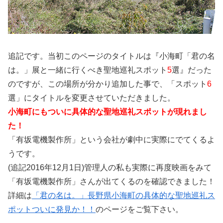
追記です。当初このページのタイトルは『小海町「君の名
は。」展と一緒に行くべき聖地巡礼スポット
5
選』だった
のですが、この場所が分かり追加した事で、「スポット
6
選」にタイトルを変更させていただきました。
小海町にもついに具体的な聖地巡礼スポットが現れまし
た！
「有坂電機製作所」という会社が劇中に実際にでてくるよ
うです。
(追記2016年12月1日)管理人の私も実際に再度映画をみて
「有坂電機製作所」さんが出てくるのを確認できました！
詳細は
「君の名は。」長野県小海町の具体的な聖地巡礼ス
ポットついに発見か！！
のページをご覧下さい。