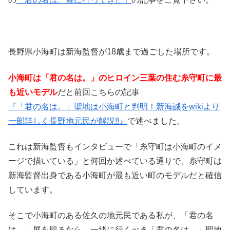
長野県小海町は新海監督が18歳まで過ごした場所です。
小海町は「君の名は。」のヒロイン三葉の住む糸守町に最
も近いモデル
だと前回こちらの記事
『「君の名は。」聖地は小海町と判明！新海誠をwikiより
一部詳しく長野地元民が解説!!』
で述べました。
これは新海監督もインタビューで「糸守町は小海町のイメ
ージで描いている」と何回か述べている通りで、糸守町は
新海監督出身である小海町が最も近い町のモデルだと確信
しています。
そこで小海町のある佐久の地元民である私が、「君の名
は。」展を観るなら、一緒に行くべき「君の名は。」聖地