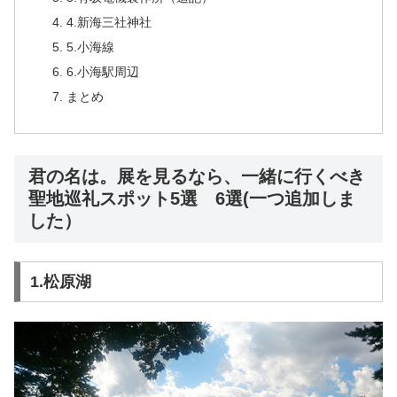
4.新海三社神社
5.小海線
6.小海駅周辺
まとめ
君の名は。展を見るなら、一緒に行くべき
聖地巡礼スポット5選 6選(一つ追加しま
した）
1.松原湖