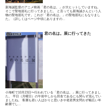
新海誠監督のアニメ映画「君の名は。」が大ヒットしていますね。
そこで聖地巡礼に行ってきました。 と言っても新海誠さんという人
物の聖地巡礼です。これが「君の名は。」の聖地巡礼にもなりまし
た。（詳しくはページ中頃にありますの...
君の名は。展に行ってきた
おすすめ記事
小海町で10月23日〜行われている「君の名は。」展に行ってきまし
た。 平日（月曜日）の午前中しかも田舎であるにも関らず混んでい
ましたね。 客層も若い人ばかりと思いきや老若男女問わず幅広い年
齢層でし...