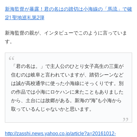
新海監督が暴露！君の名はの踏切は小海線の「馬流」で確
定! 聖地巡礼第2弾
新海監督の親が、インタビューでこのように言っていま
す。
「君の名は。」で主人公のひとり女子高生の三葉が
住むのは岐阜と言われていますが、踏切シーンなど
は誠が高校通学に使った小海線にそっくりです。別
の作品では小海にロケハンに来たこともありました
から、土台には故郷がある。新海の“海”も小海から
取っているんじゃないかと思います。
http://zasshi.news.yahoo.co.jp/article?a=20161012-