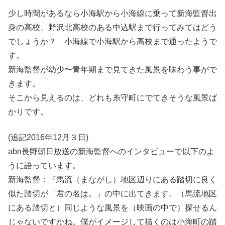
少し時間があるなら小海駅から小海線に乗って新海監督出
身の高校、野沢北高校のある中込駅まで行ってみてはどう
でしょうか？ 小海線で小海駅から高校まで通ったようで
す。
新海監督が幼少〜青年期まで見てきた風景を味わう事がで
きます。
そこから見えるのは、どれも糸守町にでてきそうな風景ば
かりです。
(追記2016年12月３日)
abn長野朝日放送の新海監督へのインタビューで以下のよ
うに語っています。
新海監督：『馬流（まながし）地区辺りにある踏切に良く
似た踏切が「君の名は。」の中に出てきます。（馬流地区
にある踏切と）同じような風景を（映画の中で）探せるん
じゃないですかね。僕がイメージして描くのは小海町の踏