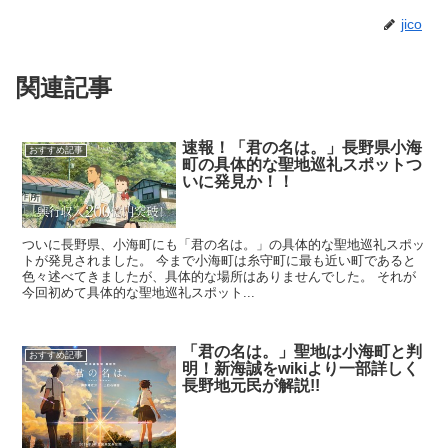
jico
関連記事
速報！「君の名は。」長野県小海
おすすめ記事
町の具体的な聖地巡礼スポットつ
いに発見か！！
ついに長野県、小海町にも「君の名は。」の具体的な聖地巡礼スポッ
トが発見されました。 今まで小海町は糸守町に最も近い町であると
色々述べてきましたが、具体的な場所はありませんでした。 それが
今回初めて具体的な聖地巡礼スポット...
「君の名は。」聖地は小海町と判
おすすめ記事
明！新海誠をwikiより一部詳しく
長野地元民が解説!!