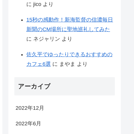
に
jico
より
15秒の感動作！新海監督の信濃毎日
新聞のCM場所に聖地巡礼してみた
に
ネジャリン
より
佐久平でゆったりできるおすすめの
カフェ6選
に
まやま
より
アーカイブ
2022年12月
2022年6月