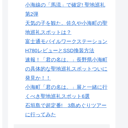
小海線の「馬流」で確定! 聖地巡礼
第2弾
天気の子を観た。佐久や小海町の聖
地巡礼スポットは？
富士通モバイルワークステーション
H780レビューとSSD換装方法
速報！「君の名は。」長野県小海町
の具体的な聖地巡礼スポットついに
発見か！！
小海町「君の名は。」展と一緒に行
くべき聖地巡礼スポット6選
石垣島で超定番! 3島めぐりツアー
に行ってみた