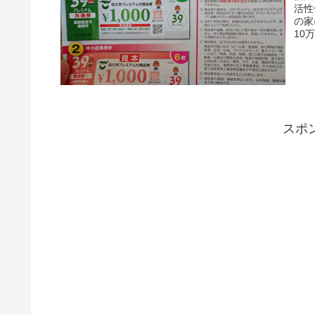
活性
の家
10
スポ