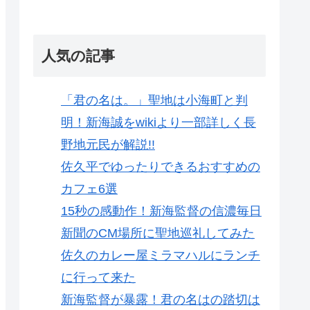
人気の記事
「君の名は。」聖地は小海町と判
明！新海誠をwikiより一部詳しく長
野地元民が解説!!
佐久平でゆったりできるおすすめの
カフェ6選
15秒の感動作！新海監督の信濃毎日
新聞のCM場所に聖地巡礼してみた
佐久のカレー屋ミラマハルにランチ
に行って来た
新海監督が暴露！君の名はの踏切は