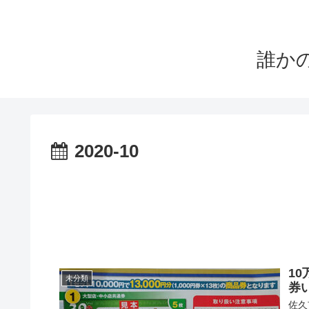
誰か
2020-10
1
未分類
券
佐久