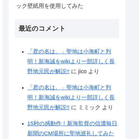
ック壁紙用を使用してみた
最近のコメント
「君の名は。」聖地は小海町と判
明！新海誠をwikiより一部詳しく長
野地元民が解説!!
に
jico
より
「君の名は。」聖地は小海町と判
明！新海誠をwikiより一部詳しく長
野地元民が解説!!
に
ミミック
より
15秒の感動作！新海監督の信濃毎日
新聞のCM場所に聖地巡礼してみた