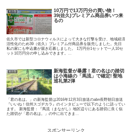
10万円で13万円分の買い物！
未分類
39(佐久)プレミアム商品券いつ来
るの
佐久市では新型コロナウィルスによって大きな打撃を受け、地域経済
活性化のため39（佐久）プレミアム付商品券を販売しました。先日
私の家にも申込書が届き応募しました。 1万円分1セットで一人10セ
ット10万円分の申し込みできます。...
新海監督が暴露！君の名はの踏切
未分類
は小海線の「馬流」で確定! 聖地
巡礼第2弾
「君の名は。」の新海監督は2016年12月3日放送のabn長野朝日放送
『いいね！信州スゴヂカラ』のインタビューで以下のように語ってい
ます。 新海監督：『馬流（まながし）地区辺りにある踏切に良く似
た踏切が「君の名は。」の中に出てきま...
スポンサーリンク