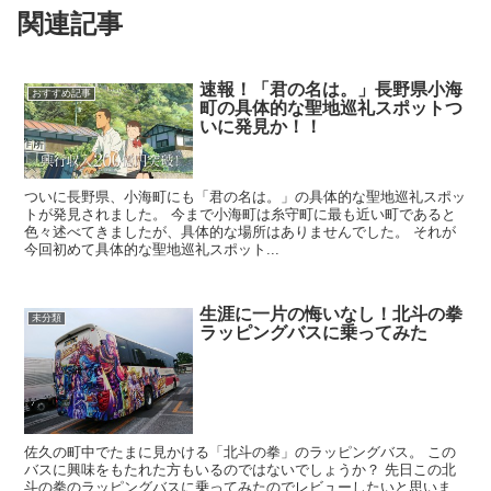
関連記事
速報！「君の名は。」長野県小海
おすすめ記事
町の具体的な聖地巡礼スポットつ
いに発見か！！
ついに長野県、小海町にも「君の名は。」の具体的な聖地巡礼スポッ
トが発見されました。 今まで小海町は糸守町に最も近い町であると
色々述べてきましたが、具体的な場所はありませんでした。 それが
今回初めて具体的な聖地巡礼スポット...
生涯に一片の悔いなし！北斗の拳
未分類
ラッピングバスに乗ってみた
佐久の町中でたまに見かける「北斗の拳」のラッピングバス。 この
バスに興味をもたれた方もいるのではないでしょうか？ 先日この北
斗の拳のラッピングバスに乗ってみたのでレビューしたいと思いま