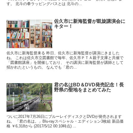
す。 北斗の拳ラッピングバスとは 北斗の...
佐久市に新海監督が凱旋講演会に
未分類
キター！
佐久市に新海監督来る 昨日、佐久市に新海監督が講演にきました
ね。 これは佐久市立図書館で毎年、佐久市ＰＴＡ親子文庫と共催で
「図書館講座」を開催しており、 その講演に新海監督が講師として
招かれたというもの。 なんでも「君の...
君の名はBD＆DVD発売記念！長
未分類
野県の聖地をまとめてみた
ついに2017年7月26日にブルーレイディスクとDVDが発売されます
ね。 「君の名は。」Blu-rayスペシャル・エディション3枚組 新品価
格 ￥6,318から (2017/5/12 00:10時点) ...