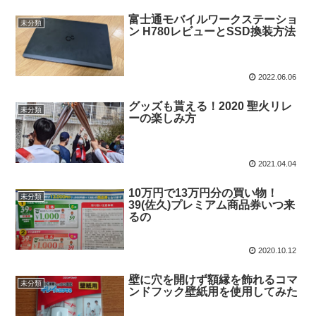
富士通モバイルワークステーショ
未分類
ン H780レビューとSSD換装方法
2022.06.06
グッズも貰える！2020 聖火リレ
未分類
ーの楽しみ方
2021.04.04
10万円で13万円分の買い物！
未分類
39(佐久)プレミアム商品券いつ来
るの
2020.10.12
壁に穴を開けず額縁を飾れるコマ
未分類
ンドフック壁紙用を使用してみた